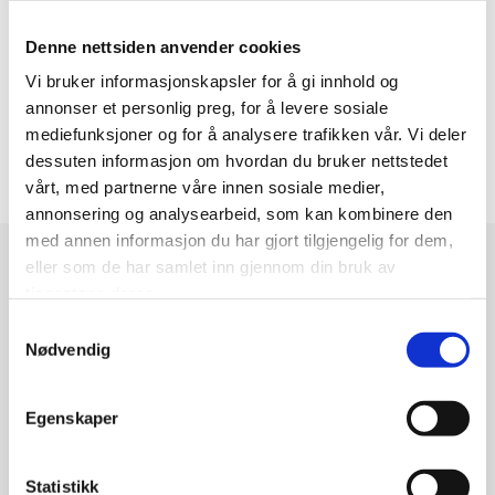
Denne nettsiden anvender cookies
Vi bruker informasjonskapsler for å gi innhold og
annonser et personlig preg, for å levere sosiale
mediefunksjoner og for å analysere trafikken vår. Vi deler
dessuten informasjon om hvordan du bruker nettstedet
vårt, med partnerne våre innen sosiale medier,
annonsering og analysearbeid, som kan kombinere den
med annen informasjon du har gjort tilgjengelig for dem,
eller som de har samlet inn gjennom din bruk av
Kontakt
tjenestene deres.
Navn*
Samtykkevalg
Nødvendig
Egenskaper
Epost*
Statistikk